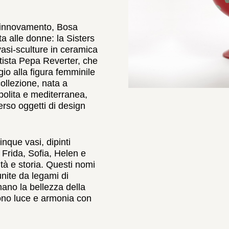
 rinnovamento, Bosa
a alle donne: la Sisters
vasi-sculture in ceramica
’artista Pepa Reverter, che
o alla figura femminile
 collezione, nata a
polita e mediterranea,
erso oggetti di design
nque vasi, dipinti
Frida, Sofia, Helen e
tà e storia. Questi nomi
nite da legami di
mano la bellezza della
tono luce e armonia con