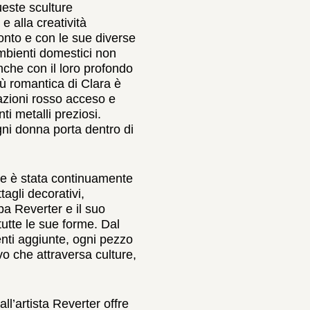
ueste sculture
e alla creatività
onto e con le sue diverse
ambienti domestici non
nche con il loro profondo
iù romantica di Clara è
razioni rosso acceso e
ti metalli preziosi.
ni donna porta dentro di
ne è stata continuamente
ttagli decorativi,
pa Reverter e il suo
tutte le sue forme. Dal
enti aggiunte, ogni pezzo
vo che attraversa culture,
ll’artista Reverter offre