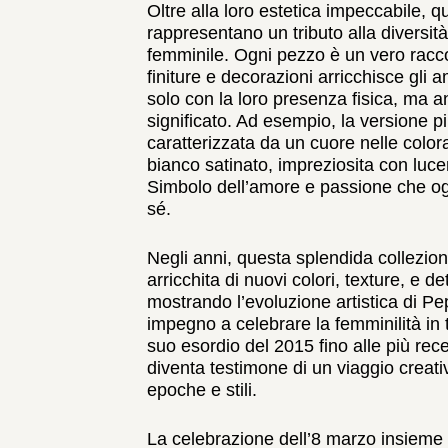
Oltre alla loro estetica impeccabile, q
rappresentano un tributo alla diversità 
femminile. Ogni pezzo è un vero racc
finiture e decorazioni arricchisce gli 
solo con la loro presenza fisica, ma a
significato. Ad esempio, la versione p
caratterizzata da un cuore nelle colo
bianco satinato, impreziosita con lucen
Simbolo dell’amore e passione che og
sé.
Negli anni, questa splendida collezio
arricchita di nuovi colori, texture, e de
mostrando l’evoluzione artistica di Pe
impegno a celebrare la femminilità in 
suo esordio del 2015 fino alle più rec
diventa testimone di un viaggio creati
epoche e stili.
La celebrazione dell’8 marzo insieme a