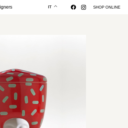
igners
IT
SHOP ONLINE