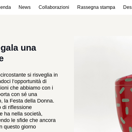
ienda
News
Collaborazioni
Rassegna stampa
Des
egala una
e
circostante si risveglia in
ndoci l’opportunità di
ssioni che abbiamo con i
porta con sé una
o, la Festa della Donna.
i riflessione
e ha nella società,
endo le sfide che ancora
n questo giorno