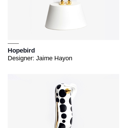
Hopebird
Designer: Jaime Hayon
Scultura
cm 33x33xh.72 - 57x57xh.130