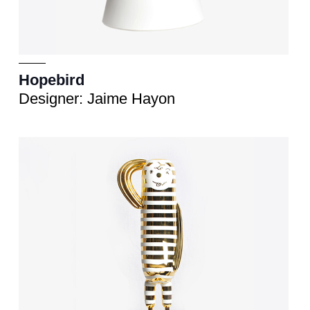
Hopebird
Designer: Jaime Hayon
Scultura
cm 33x33xh.72 - 57x57xh.130