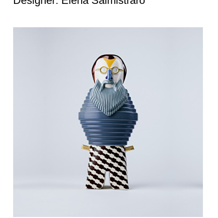
Designer: Elena Salmistraro
Scultura
cm 16x13xh.36