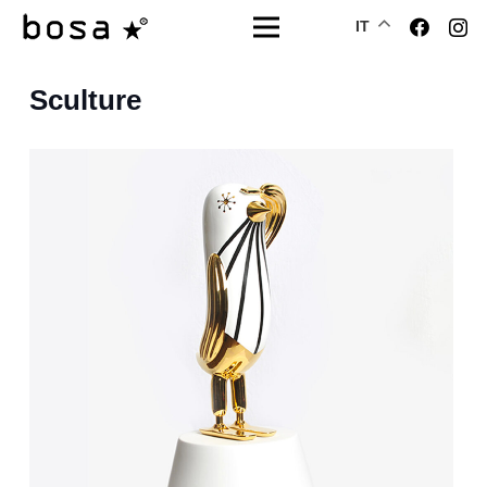
IT
Sculture
Scultura
cm 33x33xh.72 - 57x57xh.130