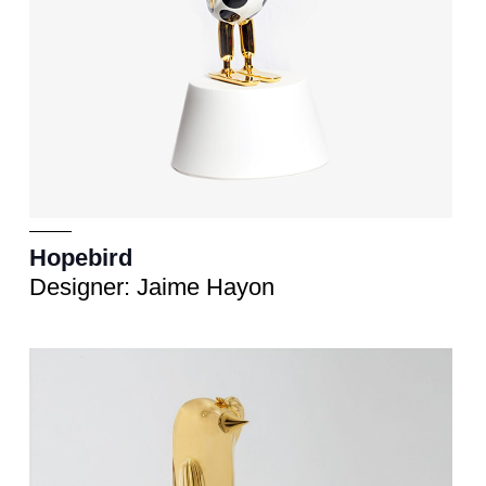
Hopebird
Designer: Jaime Hayon
Scultura
cm 33x33xh.72 - 57x57xh.130