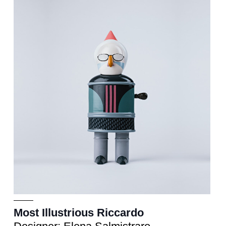
Scultura
cm 13x14xh.35
Most Illustrious Riccardo