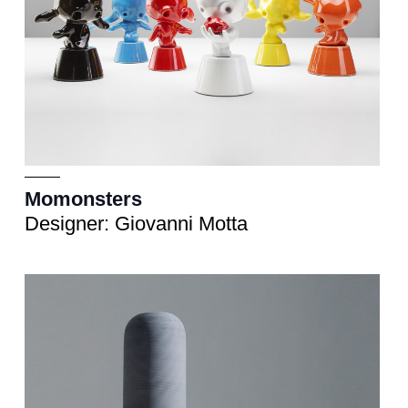
Momonsters
Designer: Giovanni Motta
Vaso
cm 18xh.71 - 18xh.38 - 47xh.29