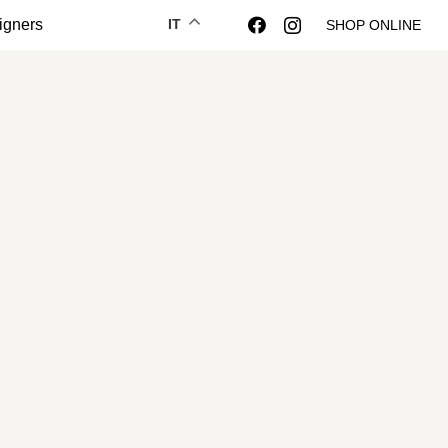
igners
IT
SHOP ONLINE